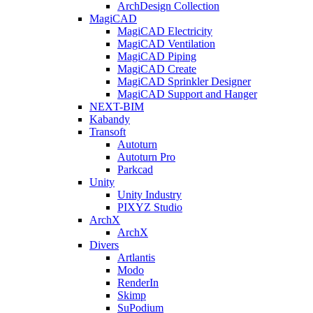
ArchDesign Collection
MagiCAD
MagiCAD Electricity
MagiCAD Ventilation
MagiCAD Piping
MagiCAD Create
MagiCAD Sprinkler Designer
MagiCAD Support and Hanger
NEXT-BIM
Kabandy
Transoft
Autoturn
Autoturn Pro
Parkcad
Unity
Unity Industry
PIXYZ Studio
ArchX
ArchX
Divers
Artlantis
Modo
RenderIn
Skimp
SuPodium